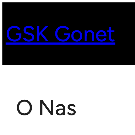
Przejdź
do
GSK Gonet
treści
O Nas