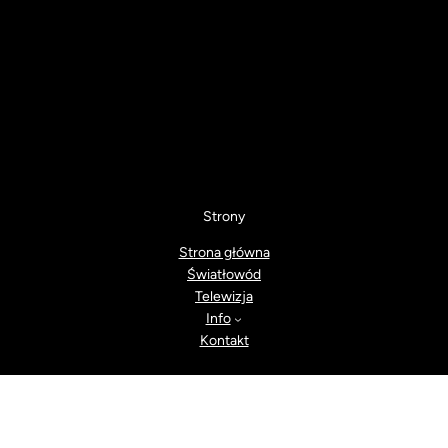
Strony
Strona główna
Światłowód
Telewizja
Info
Kontakt
WordPress Appliance
- Powered by
TurnKey Linux
GSK GONET