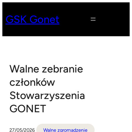
Przejdź
do
GSK Gonet
treści
Walne zebranie
członków
Stowarzyszenia
GONET
27/05/2026
Walne zgromadzenie