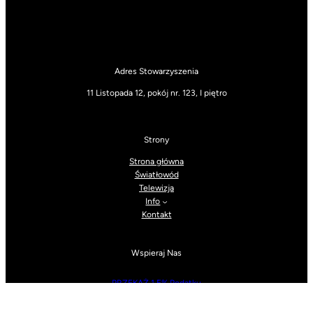
Adres Stowarzyszenia
11 Listopada 12, pokój nr. 123, I piętro
Strony
Strona główna
Światłowód
Telewizja
Info
Kontakt
Wspieraj Nas
PRZEKAŻ 1,5% Podatku
WordPress Appliance
- Powered by
TurnKey Linux